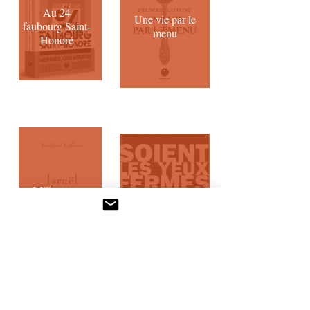
Au 24
Une vie par le
faubourg Saint-
menu
Honoré
Mille et un
Maudits soient
jours, mille et
les yeux fermés
une nuits