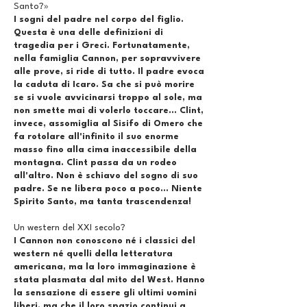
Santo?»
I sogni del padre nel corpo del figlio.
Questa è una delle definizioni di
tragedia per i Greci. Fortunatamente,
nella famiglia Cannon, per sopravvivere
alle prove, si ride di tutto. Il padre evoca
la caduta di Icaro. Sa che si può morire
se si vuole avvicinarsi troppo al sole, ma
non smette mai di volerlo toccare... Clint,
invece, assomiglia al Sisifo di Omero che
fa rotolare all'infinito il suo enorme
masso fino alla cima inaccessibile della
montagna. Clint passa da un rodeo
all'altro. Non è schiavo del sogno di suo
padre. Se ne libera poco a poco... Niente
Spirito Santo, ma tanta trascendenza!
Un western del XXI secolo?
I Cannon non conoscono né i classici del
western né quelli della letteratura
americana, ma la loro immaginazione è
stata plasmata dal mito del West. Hanno
la sensazione di essere gli ultimi uomini
liberi, ma che il loro spazio continui a