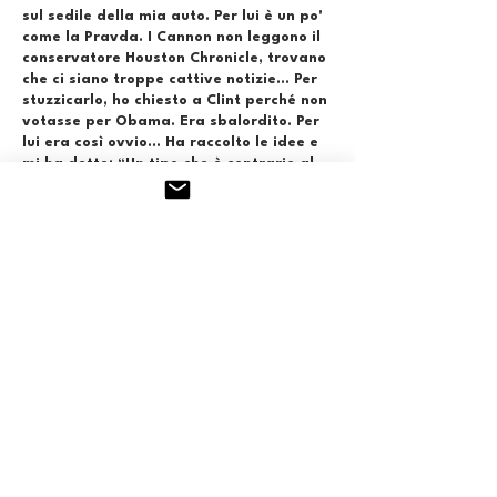
sul sedile della mia auto. Per lui è un po'
come la Pravda. I Cannon non leggono il
conservatore Houston Chronicle, trovano
che ci siano troppe cattive notizie... Per
stuzzicarlo, ho chiesto a Clint perché non
votasse per Obama. Era sbalordito. Per
lui era così ovvio... Ha raccolto le idee e
mi ha detto: “Un tipo che è contrario al
porto d'armi può essere buono?”.
Cowboy, no? Si può parlare di ideologia e
visione del mondo. Del resto, la maggior
parte degli ufficiali delle forze speciali
americane sono texani, come i Cannon...
Che ne è stato del sogno americano?
Più sembra spegnersi, più continua a
brillare. I padri falliscono, i figli
prendono il testimone e, come Clint, a
volte vincono. Vincere o perdere non è la
cosa più importante.
Bisogna crederci, esserci, partecipare a
questa folle corsa al successo redentore
che ogni stagione di rodeo travolge