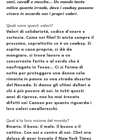
cani, cavalli e mucche... Un mondo tanto
mitico quanto irreale, dove i cowboy possono
vivere in accordo con i propri valori.
Quali sono questi valori?
Valori di solidarietà, codice d'onore e
cortesia. Come nei film! Si aiuta sempre il
prossimo, soprattutto se è un cowboy. Si
ospita a casa propria, si dà da
mangiare, si trova lavoro a un
concorrente ferito o al verde che è
naufragato in Texas... Ci si ferma di
notte per proteggere una donna sola
rimasta in panne su una strada deserta
del Nevada. Si danno gli ultimi dollari a
chi è più povero di noi. In tutti questi
anni di riprese, non ho mai trovato
difetti nei Cannon per quanto riguarda i
loro valori cavallereschi.
Qual è la loro visione del mondo?
Binario. Il bene, il male. Il buono o il
cattivo. Con noi o contro di noi. Clint era
deluso di aver trovato il New York Times