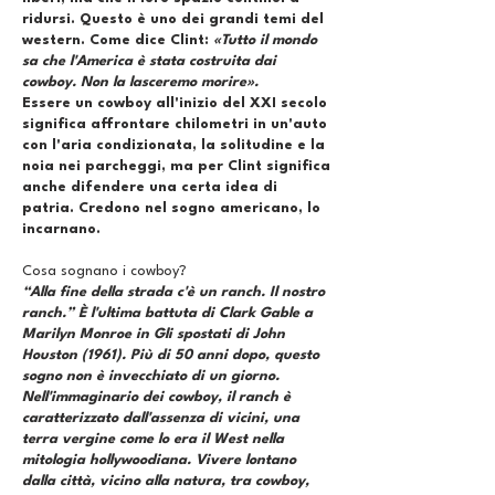
ridursi. Questo è uno dei grandi temi del
western. Come dice Clint:
«Tutto il mondo
sa che l'America è stata costruita dai
cowboy. Non la lasceremo morire».
Essere un cowboy all'inizio del XXI secolo
significa affrontare chilometri in un'auto
con l'aria condizionata, la solitudine e la
noia nei parcheggi, ma per Clint significa
anche difendere una certa idea di
patria. Credono nel sogno americano, lo
incarnano.
Cosa sognano i cowboy?
“Alla fine della strada c'è un ranch. Il nostro
ranch.” È l'ultima battuta di Clark Gable a
Marilyn Monroe in Gli spostati di John
Houston (1961). Più di 50 anni dopo, questo
sogno non è invecchiato di un giorno.
Nell'immaginario dei cowboy, il ranch è
caratterizzato dall'assenza di vicini, una
terra vergine come lo era il West nella
mitologia hollywoodiana. Vivere lontano
dalla città, vicino alla natura, tra cowboy,