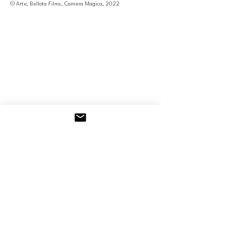
© Arte, Bellota Films, Camera Magica, 2022
Attraverso Camera Magica, Frédéric Laffont
costruisce
un'opera documentaria caratterizzata da
rigore, sincerità,
e un profondo rispetto per le persone che
filma.