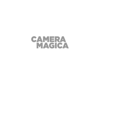
della Scienza e dell'Industria, 
1994
Wally Schirra sognava di diventare
pompiere, ma diventò astronauta.
Nel 1959, fu uno dei primi sette
astronauti americani selezionati
dalla NASA. Quando un giornalista
gli chiese: "Chi pensa che tornerà
vivo dallo spazio?", alzò entrambe
le mani. Primo a completare con
successo un rendez-vous spaziale,