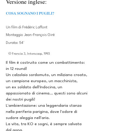
Versione inglese:
COSA SOGNANO I PUGILI?
Un film di Frédéric Laffont
Montaggio Jean-François Giré
Durata: 54'
© Francia 3, Interscoop, 1993
Il film è costruito come un combattimento:
in 12 round!
Un calzolaio sordomuto, un miliziano croato,
un campione europeo, un macchinista,
un ex soldato dell'Indocina, un
appassionato di cinema... questi sono alcuni
dei nostri pugili!
L'ambientazione: una leggendaria stanza
nella periferia parigina, dove l'odore di
sudore aleggia nell'aria.
La vita, tra KO e sogni, è sempre salvata
dal gong.